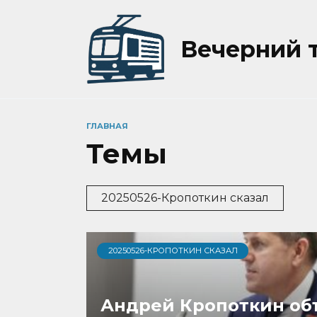
Перейти
к
содержанию
Вечерний 
ГЛАВНАЯ
Темы
20250526-Кропоткин сказал
20250526-КРОПОТКИН СКАЗАЛ
Андрей Кропоткин об