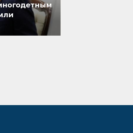
многодетным
емли