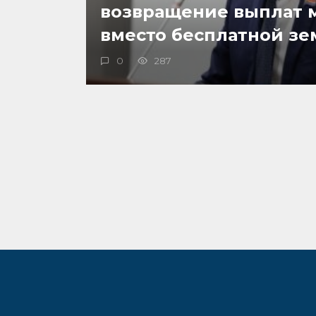
возвращение выплат 
вместо бесплатной з
0
287