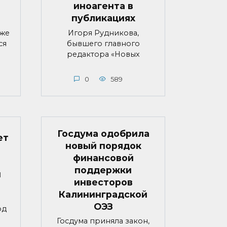
иноагента в
публикациях
яже
Игоря Рудникова,
ся
бывшего главного
редактора «Новых
0
589
Госдума одобрила
ет
новый порядок
финансовой
поддержки
й
инвесторов
Калининградской
ОЭЗ
од
Госдума приняла закон,