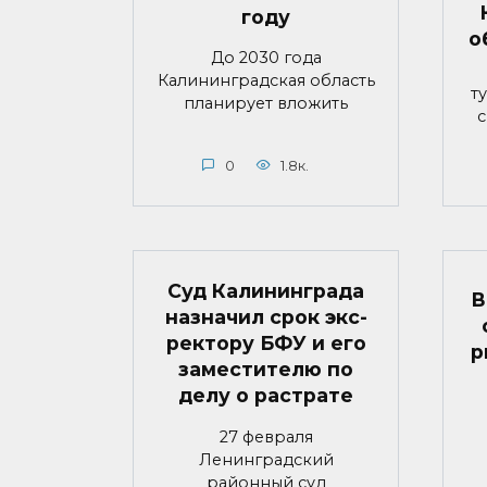
году
о
До 2030 года
Калининградская область
т
планирует вложить
с
0
1.8к.
Суд Калининграда
В
назначил срок экс-
ректору БФУ и его
р
заместителю по
делу о растрате
27 февраля
Ленинградский
районный суд