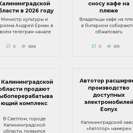
Калининградской
сносу кафе на
бласти в 2026 году
пляже
Министр культуры и
Владельцы кафе на пл
уризма Андрей Ермак в
в Янтарном собирают
воём телеграм-канале
обжаловать
0
688
0
619
Автотор расширя
 Калининградской
производство
области продают
доступных
ыбоперерабатыва
электромобиле
ющий комплекс
Eonyx
В Светлом, городе
Калининградский зав
Калининградской
«Автотор» намерен
области, появился