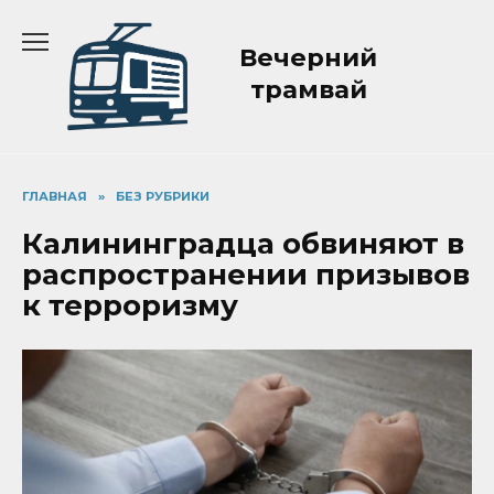
Перейти
к
Вечерний
содержанию
трамвай
ГЛАВНАЯ
»
БЕЗ РУБРИКИ
Калининградца обвиняют в
распространении призывов
к терроризму