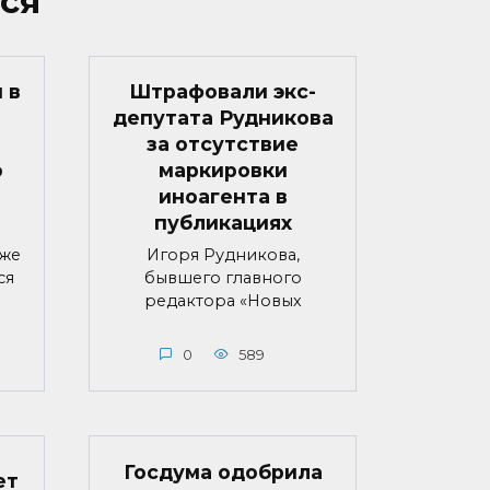
ся
 в
Штрафовали экс-
депутата Рудникова
за отсутствие
о
маркировки
иноагента в
публикациях
яже
Игоря Рудникова,
ся
бывшего главного
редактора «Новых
0
589
Госдума одобрила
ет