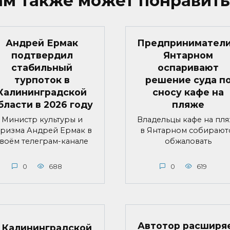
ам также может понравить
Андрей Ермак
Предприниматели
подтвердил
Янтарном
стабильный
оспаривают
турпоток в
решение суда п
Калининградской
сносу кафе на
бласти в 2026 году
пляже
Министр культуры и
Владельцы кафе на пл
уризма Андрей Ермак в
в Янтарном собирают
воём телеграм-канале
обжаловать
0
688
0
619
Автотор расширя
 Калининградской