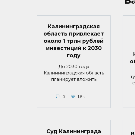
В
Калининградская
область привлекает
около 1 трлн рублей
инвестиций к 2030
году
о
До 2030 года
Калининградская область
т
планирует вложить
с
0
1.8к.
Суд Калининграда
В