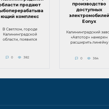
производство
области продают
доступных
ыбоперерабатыва
электромобиле
ющий комплекс
Eonyx
В Светлом, городе
Калининградский зав
Калининградской
«Автотор» намерен
области, появился
расширить линейку
0
382
0
364