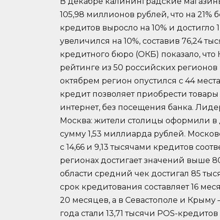
В декабре калининградские магази
105,98 миллионов рублей, что на 21% 
кредитов выросло на 10% и достигло 
увеличился на 10%, составив 76,24 т
кредитного бюро (ОКБ) показало, что
рейтинге из 50 российских регионов
октябрем регион опустился с 44 места
кредит позволяет приобрести товары 
интернет, без посещения банка. Лиде
Москва: жители столицы оформили в 
сумму 1,53 миллиарда рублей. Москов
с 14,66 и 9,13 тысячами кредитов соо
регионах достигает значений выше 8
области средний чек достигал 85 тыс
срок кредитования составляет 16 мес
20 месяцев, а в Севастополе и Крыму 
года стали 13,71 тысячи POS-кредитов