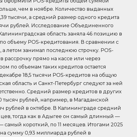
ны оформили POS-кредиты общей суммой
больше, чем в ноябре. Количество выданных
1,39 тысячи, а средний размер одного кредита
ысячи рублей. Исследование Объединенного
 Калининградская область заняла 46 позицию в
 по объему POS-кредитования. В сравнении с
, а летом занимал последнюю строчку. POS-
в рассрочку прямо на кассе или через
ром по объемам таких кредитов остается
декабре 18,5 тысячи POS-кредитов на общую
ская область и Санкт-Петербург следуют за ней
тветственно. Средний размер кредитов в других
0 тысяч рублей, например, в Магаданской
яч рублей в октябре. В Калининграде средний
яцев, тогда как в Адыгее он самый длинный —
— самый короткий, по 11 месяцев. Итогами 2025
 на сумму 0,93 миллиарда рублей в