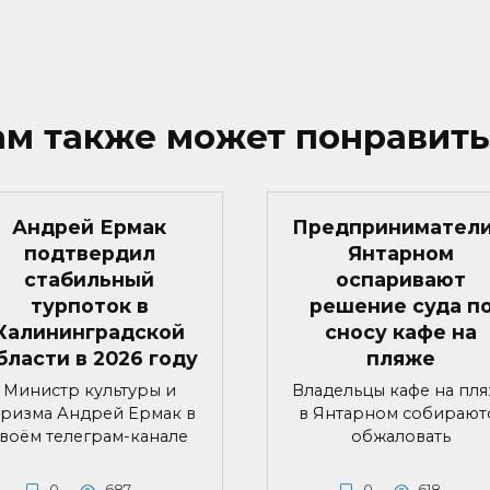
ам также может понравить
Андрей Ермак
Предприниматели
подтвердил
Янтарном
стабильный
оспаривают
турпоток в
решение суда п
Калининградской
сносу кафе на
бласти в 2026 году
пляже
Министр культуры и
Владельцы кафе на пл
уризма Андрей Ермак в
в Янтарном собирают
воём телеграм-канале
обжаловать
0
687
0
618