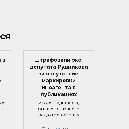
ся
 в
Штрафовали экс-
депутата Рудникова
за отсутствие
о
маркировки
иноагента в
публикациях
яже
Игоря Рудникова,
ся
бывшего главного
редактора «Новых
0
589