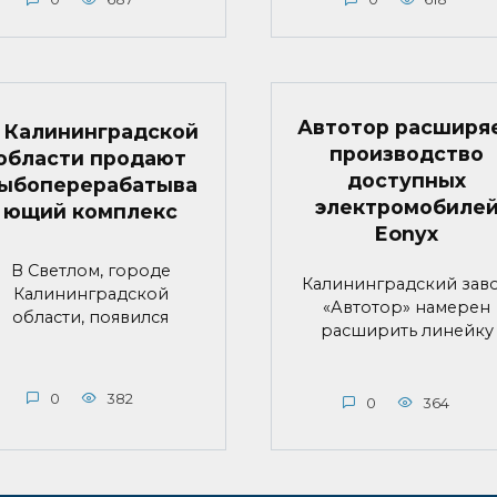
Автотор расширя
 Калининградской
производство
области продают
доступных
ыбоперерабатыва
электромобиле
ющий комплекс
Eonyx
В Светлом, городе
Калининградский зав
Калининградской
«Автотор» намерен
области, появился
расширить линейку
0
382
0
364