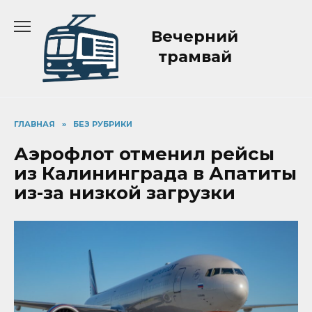
Перейти
к
Вечерний
содержанию
трамвай
ГЛАВНАЯ
»
БЕЗ РУБРИКИ
Аэрофлот отменил рейсы
из Калининграда в Апатиты
из-за низкой загрузки