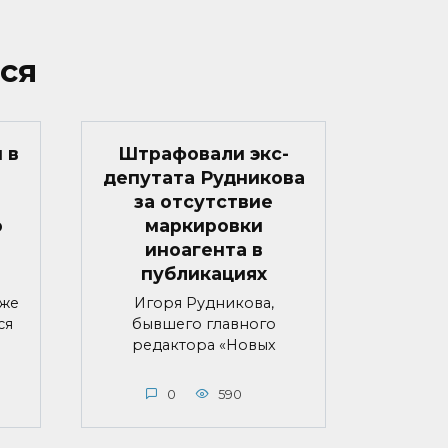
ся
 в
Штрафовали экс-
депутата Рудникова
за отсутствие
о
маркировки
иноагента в
публикациях
яже
Игоря Рудникова,
ся
бывшего главного
редактора «Новых
0
590