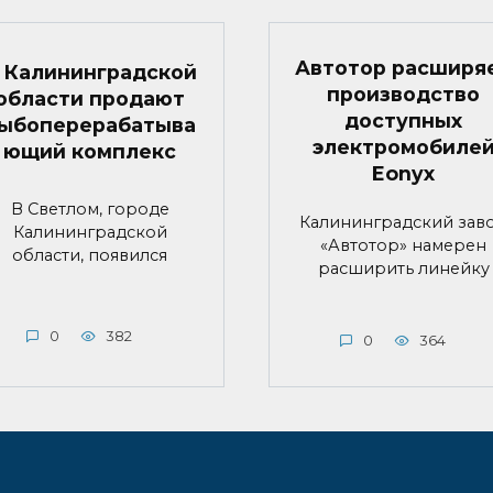
Автотор расширя
 Калининградской
производство
области продают
доступных
ыбоперерабатыва
электромобиле
ющий комплекс
Eonyx
В Светлом, городе
Калининградский зав
Калининградской
«Автотор» намерен
области, появился
расширить линейку
0
382
0
364