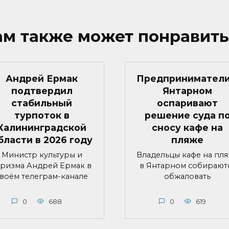
ам также может понравить
Андрей Ермак
Предприниматели
подтвердил
Янтарном
стабильный
оспаривают
турпоток в
решение суда п
Калининградской
сносу кафе на
бласти в 2026 году
пляже
Министр культуры и
Владельцы кафе на пл
уризма Андрей Ермак в
в Янтарном собирают
воём телеграм-канале
обжаловать
0
688
0
619