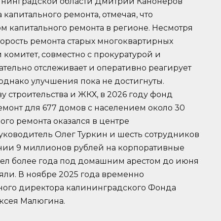
лининградской области Дмитрий Канонеров
капитального ремонта, отмечая, что
м капитального ремонта в регионе. Несмотря
орость ремонта старых многоквартирных
 комитет, совместно с прокуратурой и
тельно отслеживает и оперативно реагирует
 однако улучшения пока не достигнуты.
 строительства и ЖКХ, в 2026 году фонд
монт для 677 домов с населением около 30
ого ремонта оказался в центре
уководитель Олег Туркин и шесть сотрудников
нии 9 миллионов рублей на корпоративные
вел более года под домашним арестом до июня
няли. В ноябре 2025 года временно
ного директора калининградского Фонда
ксея Малюгина.