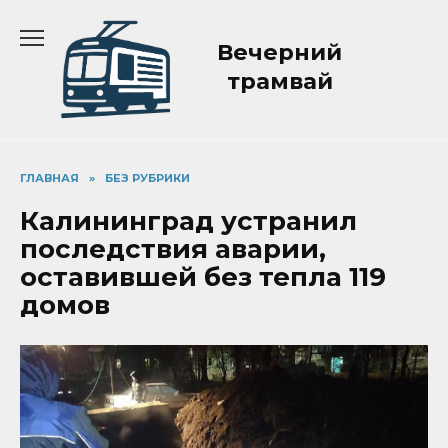
Перейти
к
Вечерний
содержанию
трамвай
ГЛАВНАЯ
»
БЕЗ РУБРИКИ
Калининград устранил
последствия аварии,
оставившей без тепла 119
домов