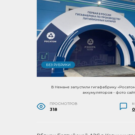
БЕЗ РУБРИКИ
В Немане запустили гигафабрику «Росатом
аккумуляторов - фото сай
ПРОСМОТРОВ
К
318