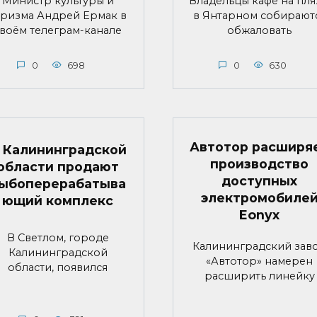
Министр культуры и
Владельцы кафе на пл
уризма Андрей Ермак в
в Янтарном собирают
воём телеграм-канале
обжаловать
0
698
0
630
Автотор расширя
 Калининградской
производство
области продают
доступных
ыбоперерабатыва
электромобиле
ющий комплекс
Eonyx
В Светлом, городе
Калининградский зав
Калининградской
«Автотор» намерен
области, появился
расширить линейку