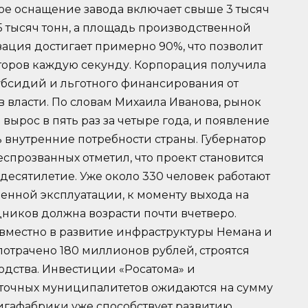
ое оснащение завода включает свыше 3 тысяч
 тысяч тонн, а площадь производственной
зация достигает примерно 90%, что позволит
торов каждую секунду. Корпорация получила
субсидий и льготного финансирования от
 власти. По словам Михаила Иванова, рынок
вырос в пять раз за четыре года, и появление
 внутренние потребности страны. Губернатор
спрозванных отметил, что проект становится
десятилетие. Уже около 330 человек работают
енной эксплуатации, к моменту выхода на
ников должна возрасти почти вчетверо.
вместно в развитие инфраструктуры Немана и
отрачено 180 миллионов рублей, строятся
дства. Инвестиции «Росатома» и
сточных муниципалитетов ожидаются на сумму
гигафабрики уже способствует развитию