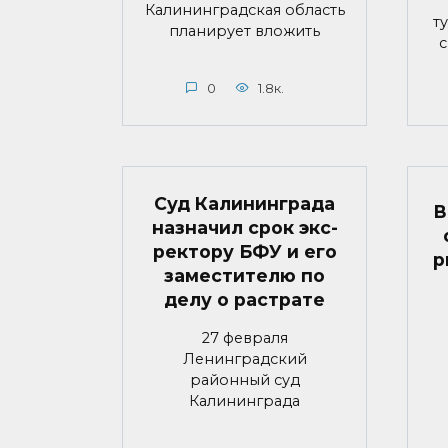
Калининградская область
т
планирует вложить
с
0
1.8к.
Суд Калининграда
В
назначил срок экс-
ректору БФУ и его
р
заместителю по
делу о растрате
27 февраля
Ленинградский
районный суд
Калининграда