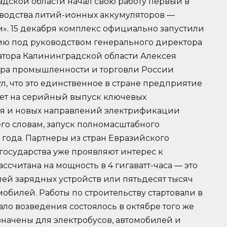
дской области начал свою работу первый в
водства литий-ионных аккумуляторов —
». 15 декабря комплекс официально запустили
ю под руководством генерального директора
натора Калининградской области Алексея
тра промышленности и торговли России
, что это единственное в стране предприятие
дет на серийный выпуск ключевых
я и новых направлений электрификации
го словам, запуск полномасштабного
 года. Партнеры из стран Евразийского
государства уже проявляют интерес к
считана на мощность в 4 гигаватт-часа — это
й зарядных устройств или пятьдесят тысяч
обилей. Работы по строительству стартовали в
ало возведения состоялось в октябре того же
начены для электробусов, автомобилей и