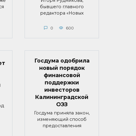
яже
Игоря Рудникова,
ся
бывшего главного
редактора «Новых
0
600
Госдума одобрила
ет
новый порядок
финансовой
поддержки
й
инвесторов
Калининградской
ОЭЗ
од
Госдума приняла закон,
изменяющий способ
предоставления