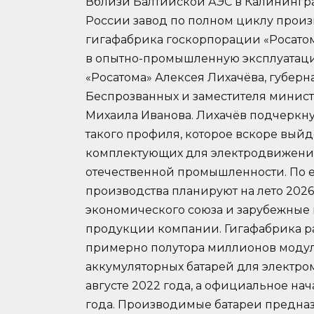
Вблизи Балтийской АЭС в Калинингра
России завод по полном циклу произ
гигафабрика госкорпорации «Росатом
в опытно-промышленную эксплуатаци
«Росатома» Алексея Лихачёва, губер
Беспрозванных и заместителя минис
Михаила Иванова. Лихачёв подчеркнул
такого профиля, которое вскоре вый
комплектующих для электродвижени
отечественной промышленности. По е
производства планируют на лето 2026
экономического союза и зарубежные 
продукции компании. Гигафабрика рас
примерно полутора миллионов модуле
аккумуляторных батарей для электром
августе 2022 года, а официальное нач
года. Производимые батареи предназ