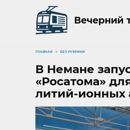
Перейти
к
содержанию
Вечерний 
ГЛАВНАЯ
»
БЕЗ РУБРИКИ
В Немане запу
«Росатома» дл
литий-ионных 