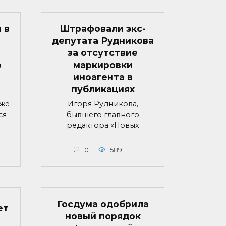
 в
Штрафовали экс-
депутата Рудникова
за отсутствие
о
маркировки
иноагента в
публикациях
яже
Игоря Рудникова,
ся
бывшего главного
редактора «Новых
0
589
Госдума одобрила
ет
новый порядок