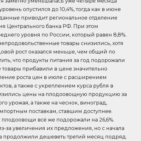
я заметно уменьшалась уже четыре месяца
уровень опустился до 10,4%, тогда как в июне
 Эти данные приводит региональное отделение
ия Центрального банка РФ. При этом
еднего уровня по России, который равен 8,8%.
непродовольственные товары снизились, хотя
довой рост оказался меньше, чем общий по
тить, что продукты питания за год подорожали
е товары прибавили в цене значительно
ление роста цен в июле с расширением
тов, а также с укреплением курса рубля в
низились цены на плодоовощную продукцию за
го урожая, а также на чеснок, виноград,
мпортным поставкам, ставшим доступнее.
 плодоовощи всё же подорожали на 26,6%.
з-за увеличения их предложения, но с начала
йца продолжили дешеветь третий месяц подряд.