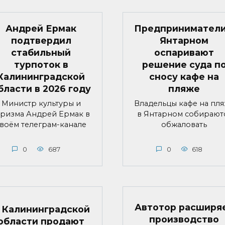
Андрей Ермак
Предприниматели
подтвердил
Янтарном
стабильный
оспаривают
турпоток в
решение суда п
Калининградской
сносу кафе на
бласти в 2026 году
пляже
Министр культуры и
Владельцы кафе на пл
уризма Андрей Ермак в
в Янтарном собирают
воём телеграм-канале
обжаловать
0
687
0
618
Автотор расширя
 Калининградской
производство
области продают