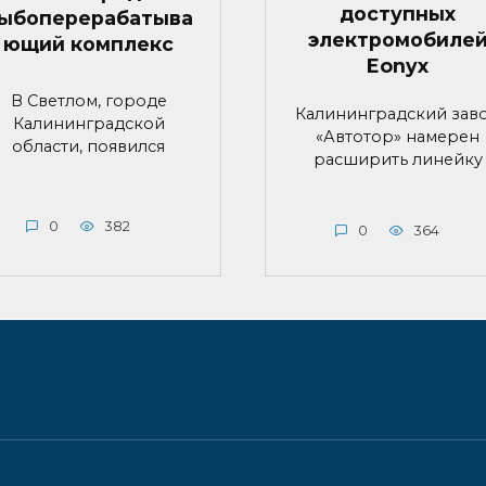
доступных
ыбоперерабатыва
электромобиле
ющий комплекс
Eonyx
В Светлом, городе
Калининградский зав
Калининградской
«Автотор» намерен
области, появился
расширить линейку
0
382
0
364