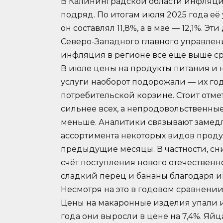
В Калининградской области инфляци
подряд. По итогам июля 2025 года её 
он составлял 11,8%, а в мае — 12,1%.
Северо-Западного главного управлен
инфляция в регионе всё ещё выше ср
В июле цены на продукты питания и 
услуги наоборот подорожали — их го
потребительской корзине. Стоит отме
сильнее всех, а непродовольственны
меньше. Аналитики связывают замед
ассортимента некоторых видов продук
предыдущие месяцы. В частности, с
счёт поступления нового отечественно
сладкий перец и бананы благодаря и
Несмотря на это в годовом сравнении
Цены на макаронные изделия упали и
года они выросли в цене на 7,4%. Я