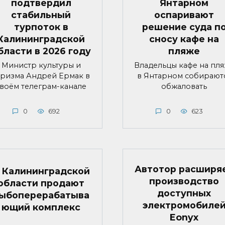
подтвердил
Янтарном
стабильный
оспаривают
турпоток в
решение суда п
Калининградской
сносу кафе на
бласти в 2026 году
пляже
Министр культуры и
Владельцы кафе на пл
уризма Андрей Ермак в
в Янтарном собирают
воём телеграм-канале
обжаловать
0
692
0
623
Автотор расширя
 Калининградской
производство
области продают
доступных
ыбоперерабатыва
электромобиле
ющий комплекс
Eonyx