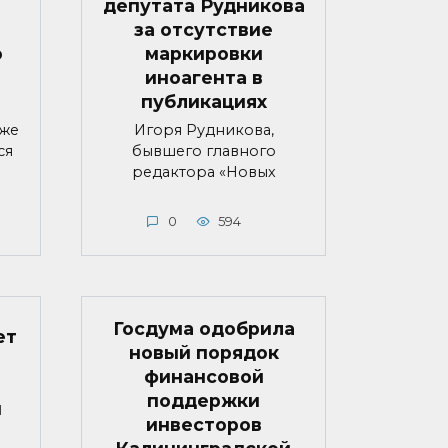
депутата Рудникова
за отсутствие
о
маркировки
иноагента в
публикациях
яже
Игоря Рудникова,
ся
бывшего главного
редактора «Новых
0
594
Госдума одобрила
ет
новый порядок
финансовой
поддержки
й
инвесторов