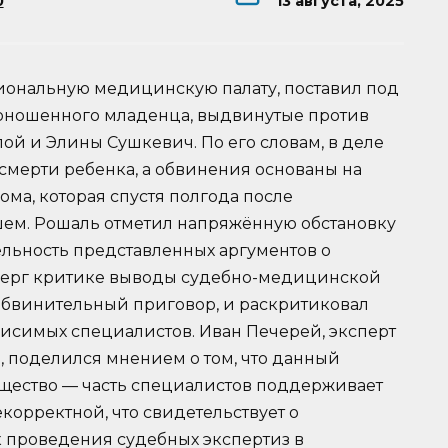
0
13 августа, 2025
ональную медицинскую палату, поставил под
оношенного младенца, выдвинутые против
й и Элины Сушкевич. По его словам, в деле
 смерти ребенка, а обвинения основаны на
ма, которая спустя полгода после
ем. Рошаль отметил напряжённую обстановку
ельность представленных аргументов о
дверг критике выводы судебно-медицинской
 обвинительный приговор, и раскритиковал
висимых специалистов. Иван Печерей, эксперт
 поделился мнением о том, что данный
щество — часть специалистов поддерживает
екорректной, что свидетельствует о
проведения судебных экспертиз в