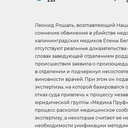
235
Леонид Рошаль, возглавляющий Наци
сомнение обвинения в убийстве нед
калининградских медиков Елены Бело
отсутствуют реальные доказательства
словах заведующей отделением роддо
происшествия заявила о произошедш
в отделении и подчеркнул несостоят
виновности врачей. При этом он по
экспертизы, на которой базировался
отказ суда привлечь к процессу неза
юридической группы «Медика Пруф»,
процесс расколол медицинское сооб
экспертизу, а некоторые считают её н
необходимости унификации методик 