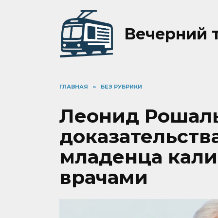
Перейти
к
содержанию
Вечерний 
ГЛАВНАЯ
»
БЕЗ РУБРИКИ
Леонид Рошаль
доказательств
младенца кал
врачами