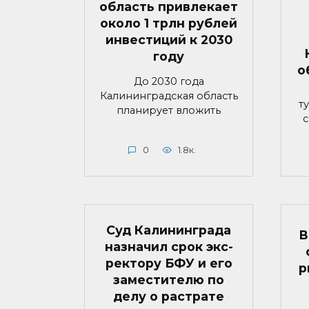
область привлекает
около 1 трлн рублей
инвестиций к 2030
году
о
До 2030 года
Калининградская область
т
планирует вложить
с
0
1.8к.
Суд Калининграда
В
назначил срок экс-
ректору БФУ и его
р
заместителю по
делу о растрате