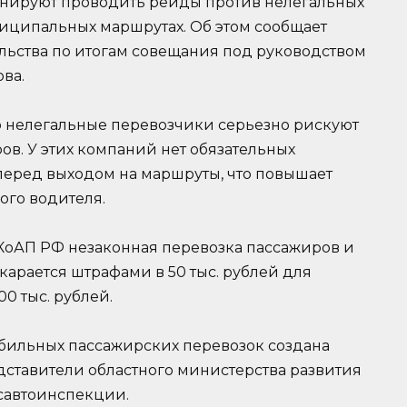
анируют проводить рейды против нелегальных
иципальных маршрутах. Об этом сообщает
льства по итогам совещания под руководством
ва.
о нелегальные перевозчики серьезно рискуют
в. У этих компаний нет обязательных
еред выходом на маршруты, что повышает
ого водителя.
1.2 КоАП РФ незаконная перевозка пассажиров и
карается штрафами в 50 тыс. рублей для
0 тыс. рублей.
бильных пассажирских перевозок создана
дставители областного министерства развития
осавтоинспекции.