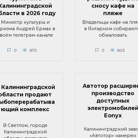
Калининградской
сносу кафе на
бласти в 2026 году
пляже
Министр культуры и
Владельцы кафе на пл
уризма Андрей Ермак в
в Янтарном собирают
воём телеграм-канале
обжаловать
0
670
0
603
Автотор расширя
 Калининградской
производство
области продают
доступных
ыбоперерабатыва
электромобиле
ющий комплекс
Eonyx
В Светлом, городе
Калининградский зав
Калининградской
«Автотор» намерен