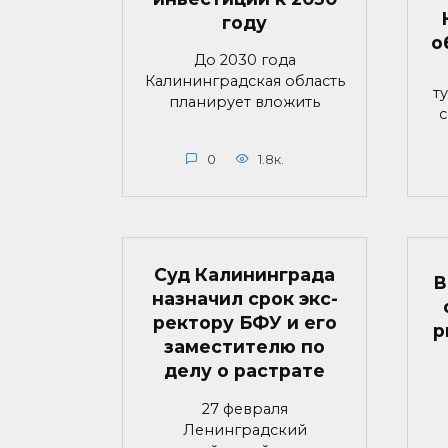
году
о
До 2030 года
Калининградская область
т
планирует вложить
с
0
1.8к.
Суд Калининграда
В
назначил срок экс-
ректору БФУ и его
р
заместителю по
делу о растрате
27 февраля
Ленинградский