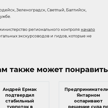
дейск, Зеленоградск, Светлый, Балтийск,
лужбе.
 министерство регионального контроля
начало
альных экскурсоводов и гидов, которые не
ам также может понравить
Андрей Ермак
Предприниматели
подтвердил
Янтарном
стабильный
оспаривают
турпоток в
решение суда п