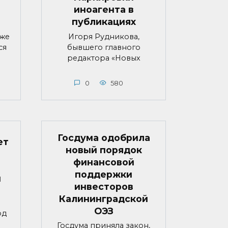
иноагента в
публикациях
яже
Игоря Рудникова,
ся
бывшего главного
редактора «Новых
0
580
Госдума одобрила
ет
новый порядок
финансовой
поддержки
й
инвесторов
Калининградской
ОЭЗ
од
Госдума приняла закон,