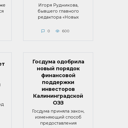
яже
Игоря Рудникова,
ся
бывшего главного
редактора «Новых
0
600
Госдума одобрила
ет
новый порядок
финансовой
поддержки
й
инвесторов
Калининградской
ОЭЗ
од
Госдума приняла закон,
изменяющий способ
предоставления