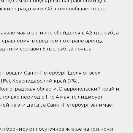
сятку самых популярных направлений для
ские праздники. Об этом сообщает пресс-
але мая в регионе обойдется в 4,6 тыс. руб., а
ля сравнения: в среднем по стране аренда
ики составит 5 тыс. руб. за ночь, а
п вошли Санкт-Петербург (доля от всех
(11%), Краснодарский край (7%),
олгоградская области, Ставропольский край и
 только период с 1 по 4 мая, то лидирует
ней на эти даты), а Санкт-Петербург занимает
и бронируют посуточное жилье на три ночи