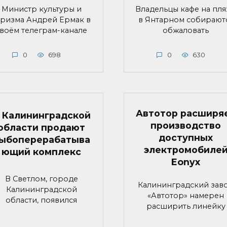
Министр культуры и
Владельцы кафе на пл
уризма Андрей Ермак в
в Янтарном собирают
воём телеграм-канале
обжаловать
0
698
0
630
Автотор расширя
 Калининградской
производство
области продают
доступных
ыбоперерабатыва
электромобиле
ющий комплекс
Eonyx
В Светлом, городе
Калининградский зав
Калининградской
«Автотор» намерен
области, появился
расширить линейку