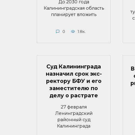
До 2030 года
Калининградская область
т
планирует вложить
с
0
1.8к.
Суд Калининграда
В
назначил срок экс-
ректору БФУ и его
р
заместителю по
делу о растрате
27 февраля
Ленинградский
районный суд
Калининграда