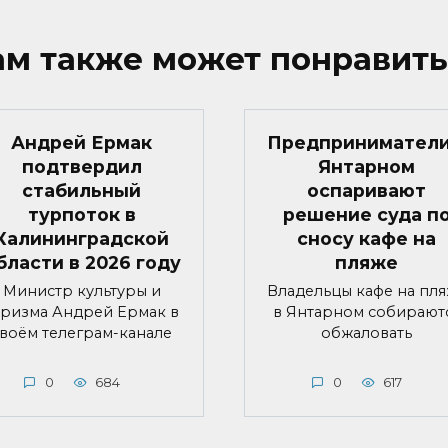
ам также может понравить
Андрей Ермак
Предприниматели
подтвердил
Янтарном
стабильный
оспаривают
турпоток в
решение суда п
Калининградской
сносу кафе на
бласти в 2026 году
пляже
Министр культуры и
Владельцы кафе на пл
уризма Андрей Ермак в
в Янтарном собирают
воём телеграм-канале
обжаловать
0
684
0
617