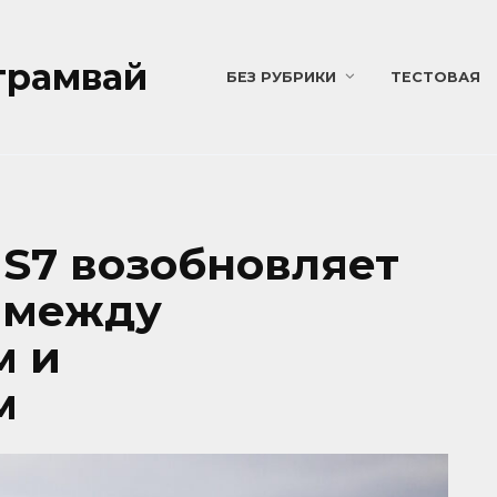
трамвай
БЕЗ РУБРИКИ
ТЕСТОВАЯ
S7 возобновляет
 между
м и
м