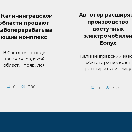
Автотор расширя
 Калининградской
производство
области продают
доступных
ыбоперерабатыва
электромобиле
ющий комплекс
Eonyx
В Светлом, городе
Калининградский зав
Калининградской
«Автотор» намерен
области, появился
расширить линейку
0
380
0
363