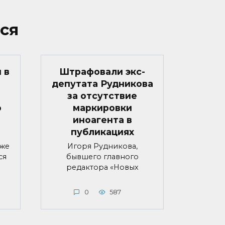
ся
 в
Штрафовали экс-
депутата Рудникова
за отсутствие
о
маркировки
иноагента в
публикациях
яже
Игоря Рудникова,
ся
бывшего главного
редактора «Новых
0
587