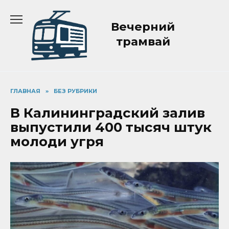
Перейти
к
Вечерний
содержанию
трамвай
ГЛАВНАЯ
»
БЕЗ РУБРИКИ
В Калининградский залив
выпустили 400 тысяч штук
молоди угря