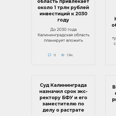
область привлекает
около 1 трлн рублей
инвестиций к 2030
году
о
До 2030 года
Калининградская область
т
планирует вложить
с
0
1.8к.
Суд Калининграда
В
назначил срок экс-
ректору БФУ и его
р
заместителю по
делу о растрате