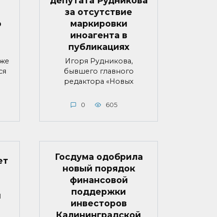
депутата Рудникова
за отсутствие
о
маркировки
иноагента в
публикациях
яже
Игоря Рудникова,
ся
бывшего главного
редактора «Новых
0
605
Госдума одобрила
ет
новый порядок
финансовой
поддержки
й
инвесторов
Калининградской