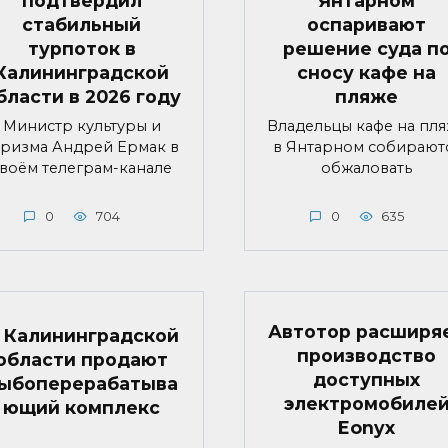
подтвердил
Янтарном
стабильный
оспаривают
турпоток в
решение суда п
Калининградской
сносу кафе на
бласти в 2026 году
пляже
Министр культуры и
Владельцы кафе на пл
уризма Андрей Ермак в
в Янтарном собирают
воём телеграм-канале
обжаловать
0
704
0
635
Автотор расширя
 Калининградской
производство
области продают
доступных
ыбоперерабатыва
электромобиле
ющий комплекс
Eonyx