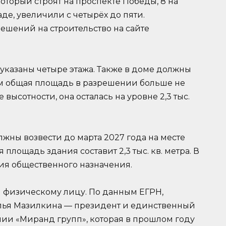
оторый строят на проспекте Победы, 8 на
е, увеличили с четырёх до пяти.
ешений на строительство на сайте
указаны четыре этажа. Также в доме должны
ом общая площадь в разрешении больше не
ысотности, она осталась на уровне 2,3 тыс.
ны возвести до марта 2027 года на месте
лощадь здания составит 2,3 тыс. кв. метра. В
я общественного назначения.
 физическому лицу. По данным ЕГРН,
алья Мазилкина — президент и единственный
ии «Миранд групп», которая в прошлом году