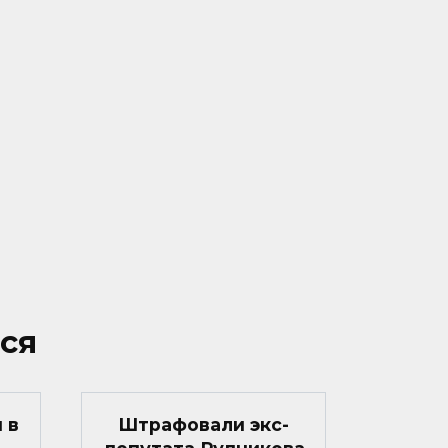
ся
 в
Штрафовали экс-