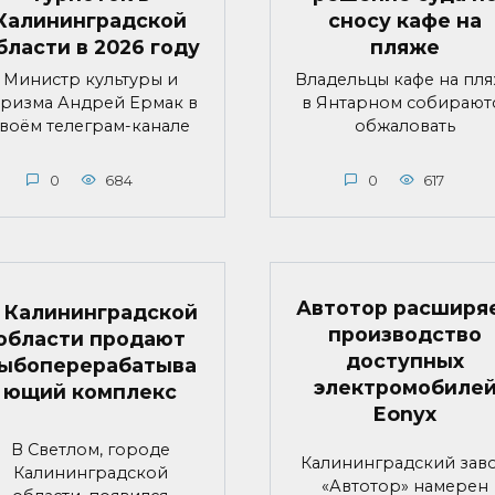
Калининградской
сносу кафе на
бласти в 2026 году
пляже
Министр культуры и
Владельцы кафе на пл
уризма Андрей Ермак в
в Янтарном собирают
воём телеграм-канале
обжаловать
0
684
0
617
Автотор расширя
 Калининградской
производство
области продают
доступных
ыбоперерабатыва
электромобиле
ющий комплекс
Eonyx
В Светлом, городе
Калининградский зав
Калининградской
«Автотор» намерен