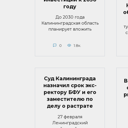
году
о
До 2030 года
Калининградская область
т
планирует вложить
с
0
1.8к.
Суд Калининграда
В
назначил срок экс-
ректору БФУ и его
р
заместителю по
делу о растрате
27 февраля
Ленинградский