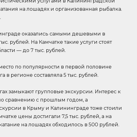
ристическими услугами в Калининградской
катания на лошадях и организованная рыбалка.
.
инграде оказались самыми дешевыми в
тыс. рублей. На Камчатке такие услуги стоят
бласти — до 7 тыс. рублей.
место по популярности в первой половине
а в регионе составляла 5 тыс. рублей.
гах замыкают групповые экскурсии. Интерес к
по сравнению с прошлым годом, а
скурсии в Крыму и Калининграде тоже стоили
амчатке цены достигали 7,5 тыс. рублей, а на
, катание на лошадях обходилось в 500 рублей.