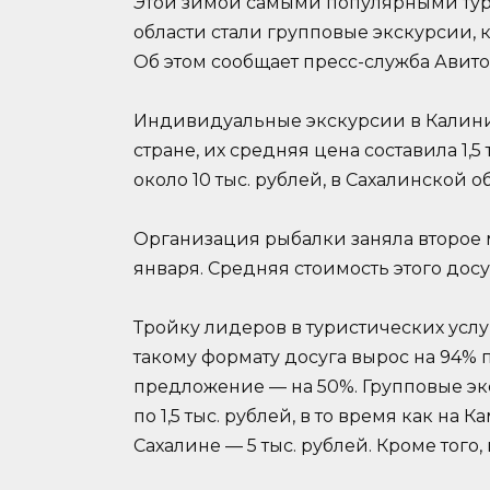
Этой зимой самыми популярными ту
области стали групповые экскурсии, 
Об этом сообщает пресс-служба Авито
Индивидуальные экскурсии в Калин
стране, их средняя цена составила 1,5 
около 10 тыс. рублей, в Сахалинской о
Организация рыбалки заняла второе 
января. Средняя стоимость этого досуг
Тройку лидеров в туристических услу
такому формату досуга вырос на 94% 
предложение — на 50%. Групповые эк
по 1,5 тыс. рублей, в то время как на К
Сахалине — 5 тыс. рублей. Кроме того