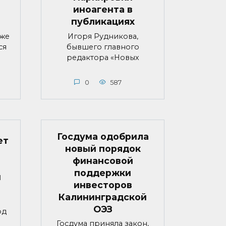
иноагента в
публикациях
яже
Игоря Рудникова,
ся
бывшего главного
редактора «Новых
0
587
Госдума одобрила
ет
новый порядок
финансовой
поддержки
й
инвесторов
Калининградской
ОЭЗ
од
Госдума приняла закон,