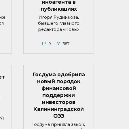
иноагента в
публикациях
яже
Игоря Рудникова,
ся
бывшего главного
редактора «Новых
0
587
Госдума одобрила
ет
новый порядок
финансовой
поддержки
й
инвесторов
Калининградской
ОЭЗ
од
Госдума приняла закон,