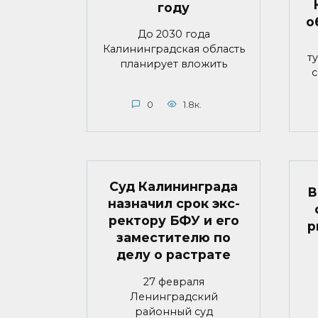
году
о
До 2030 года
Калининградская область
т
планирует вложить
с
0
1.8к.
Суд Калининграда
В
назначил срок экс-
ректору БФУ и его
р
заместителю по
делу о растрате
27 февраля
Ленинградский
районный суд