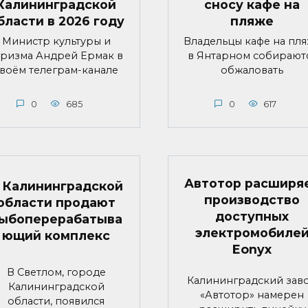
Калининградской
сносу кафе на
бласти в 2026 году
пляже
Министр культуры и
Владельцы кафе на пл
уризма Андрей Ермак в
в Янтарном собирают
воём телеграм-канале
обжаловать
0
685
0
617
Автотор расширя
 Калининградской
производство
области продают
доступных
ыбоперерабатыва
электромобиле
ющий комплекс
Eonyx
В Светлом, городе
Калининградский зав
Калининградской
«Автотор» намерен
области, появился