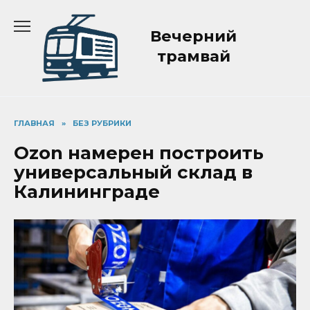
Перейти
к
Вечерний
содержанию
трамвай
ГЛАВНАЯ
»
БЕЗ РУБРИКИ
Ozon намерен построить
универсальный склад в
Калининграде