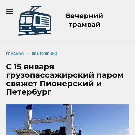
Перейти
к
Вечерний
содержанию
трамвай
ГЛАВНАЯ
»
БЕЗ РУБРИКИ
С 15 января
грузопассажирский паром
свяжет Пионерский и
Петербург