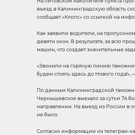
На литовском накопителе пункта про
въезд в Калининградскую область ск
сообщает «Клопс» со ссылкой на инф
Как заявили водители, на пропускном 
девяти окон. В результате, за всю п
машин, что создает значительные зад
«Звонили на горячую линию таможни, 
будем стоять здесь до Нового года!»,
По данным Калининградской таможни,
Чернышевское выехало за сутки 74 бо
направлении. На выезд из России в оч
не было.
Согласно информации из телеграм-к