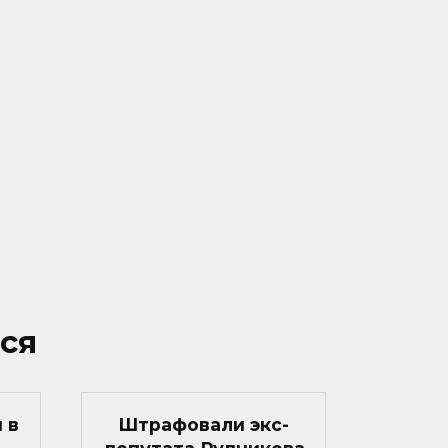
ся
 в
Штрафовали экс-