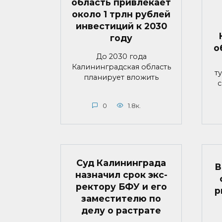
область привлекает
около 1 трлн рублей
инвестиций к 2030
году
о
До 2030 года
Калининградская область
т
планирует вложить
с
0
1.8к.
Суд Калининграда
В
назначил срок экс-
ректору БФУ и его
р
заместителю по
делу о растрате