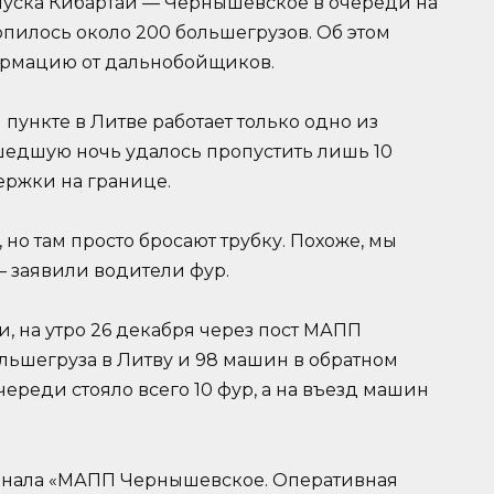
пуска Кибартай — Чернышевское в очереди на
опилось около 200 большегрузов. Об этом
ормацию от дальнобойщиков.
пункте в Литве работает только одно из
рошедшую ночь удалось пропустить лишь 10
ержки на границе.
но там просто бросают трубку. Похоже, мы
 — заявили водители фур.
 на утро 26 декабря через пост МАПП
льшегруза в Литву и 98 машин в обратном
ереди стояло всего 10 фур, а на въезд машин
анала «МАПП Чернышевское. Оперативная