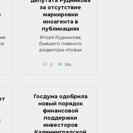
депутата Рудникова
за отсутствие
о
маркировки
иноагента в
публикациях
яже
Игоря Рудникова,
ся
бывшего главного
редактора «Новых
0
594
Госдума одобрила
ет
новый порядок
финансовой
поддержки
й
инвесторов
Калининградской