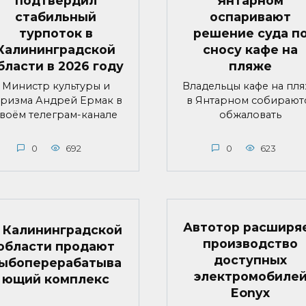
подтвердил
Янтарном
стабильный
оспаривают
турпоток в
решение суда п
Калининградской
сносу кафе на
бласти в 2026 году
пляже
Министр культуры и
Владельцы кафе на пл
уризма Андрей Ермак в
в Янтарном собирают
воём телеграм-канале
обжаловать
0
692
0
623
Автотор расширя
 Калининградской
производство
области продают
доступных
ыбоперерабатыва
электромобиле
ющий комплекс
Eonyx