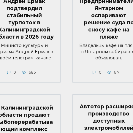
Андрей Ермак
Предприниматели
подтвердил
Янтарном
стабильный
оспаривают
турпоток в
решение суда п
Калининградской
сносу кафе на
бласти в 2026 году
пляже
Министр культуры и
Владельцы кафе на пл
уризма Андрей Ермак в
в Янтарном собирают
воём телеграм-канале
обжаловать
0
685
0
617
Автотор расширя
 Калининградской
производство
области продают
доступных
ыбоперерабатыва
электромобиле
ющий комплекс