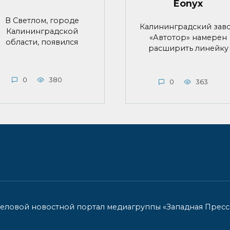
Eonyx
В Светлом, городе
Калининградский зав
Калининградской
«Автотор» намерен
области, появился
расширить линейку
0
380
0
363
деловой новостной портал медиагруппы «Западная Пресса