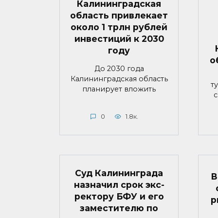
Калининградская
область привлекает
около 1 трлн рублей
инвестиций к 2030
году
о
До 2030 года
Калининградская область
т
планирует вложить
с
0
1.8к.
Суд Калининграда
В
назначил срок экс-
ректору БФУ и его
р
заместителю по