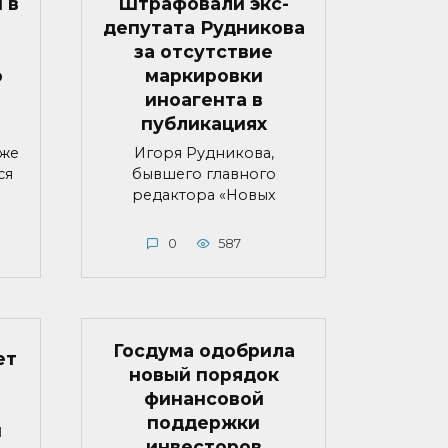
 в
Штрафовали экс-
депутата Рудникова
за отсутствие
о
маркировки
иноагента в
публикациях
яже
Игоря Рудникова,
ся
бывшего главного
редактора «Новых
0
587
Госдума одобрила
ет
новый порядок
финансовой
поддержки
й
инвесторов