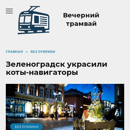
Перейти
к
Вечерний
содержанию
трамвай
ГЛАВНАЯ
»
БЕЗ РУБРИКИ
Зеленоградск украсили
коты-навигаторы
БЕЗ РУБРИКИ