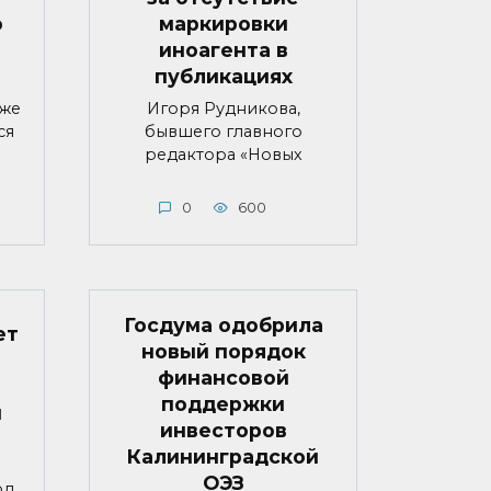
о
маркировки
иноагента в
публикациях
яже
Игоря Рудникова,
ся
бывшего главного
редактора «Новых
0
600
Госдума одобрила
ет
новый порядок
финансовой
поддержки
й
инвесторов
Калининградской
ОЭЗ
од