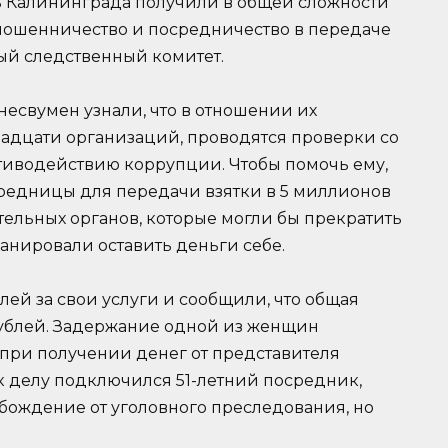
 Калининграда получили в общей сложности
мошенничество и посредничество в передаче
ный следственный комитет.
знесвумен узнали, что в отношении их
вадцати организаций, проводятся проверки со
тиводействию коррупции. Чтобы помочь ему,
редницы для передачи взятки в 5 миллионов
ельных органов, которые могли бы прекратить
анировали оставить деньги себе.
ей за свои услуги и сообщили, что общая
рублей. Задержание одной из женщин
 при получении денег от представителя
к делу подключился 51-летний посредник,
обождение от уголовного преследования, но