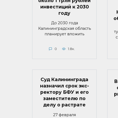
около 1 трлн рублей
инвестиций к 2030
году
о
До 2030 года
Калининградская область
т
планирует вложить
с
0
1.8к.
Суд Калининграда
В
назначил срок экс-
ректору БФУ и его
р
заместителю по
делу о растрате
27 февраля