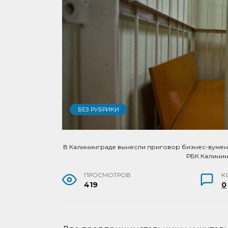
БЕЗ РУБРИКИ
В Калининграде вынесли приговор бизнес-вумен з
РБК Калини
ПРОСМОТРОВ
К
419
0