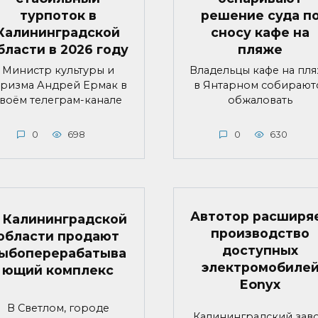
турпоток в
решение суда п
Калининградской
сносу кафе на
бласти в 2026 году
пляже
Министр культуры и
Владельцы кафе на пл
уризма Андрей Ермак в
в Янтарном собирают
воём телеграм-канале
обжаловать
0
698
0
630
Автотор расширя
 Калининградской
производство
области продают
доступных
ыбоперерабатыва
электромобиле
ющий комплекс
Eonyx
В Светлом, городе
Калининградский зав