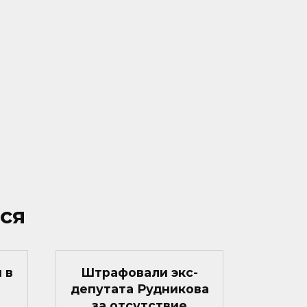
ся
 в
Штрафовали экс-
депутата Рудникова
за отсутствие