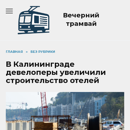
Перейти
к
Вечерний
содержанию
трамвай
ГЛАВНАЯ
»
БЕЗ РУБРИКИ
В Калининграде
девелоперы увеличили
строительство отелей