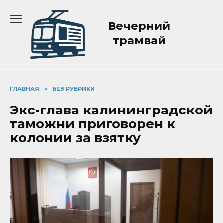
Перейти
к
Вечерний
содержанию
трамвай
ГЛАВНАЯ
»
БЕЗ РУБРИКИ
Экс-глава калининградской
таможни приговорен к
колонии за взятку