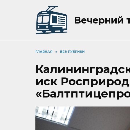
Перейти
к
содержанию
Вечерний 
ГЛАВНАЯ
»
БЕЗ РУБРИКИ
Калининградск
иск Росприрод
«Балтптицепр