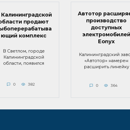
Автотор расширя
 Калининградской
производство
области продают
доступных
ыбоперерабатыва
электромобиле
ющий комплекс
Eonyx
В Светлом, городе
Калининградский зав
Калининградской
«Автотор» намерен
области, появился
расширить линейку
0
382
0
364