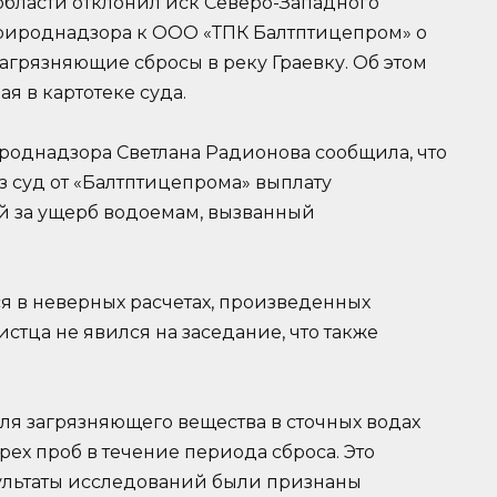
бласти отклонил иск Северо-Западного
ироднадзора к ООО «ТПК Балтптицепром» о
загрязняющие сбросы в реку Граевку. Об этом
я в картотеке суда.
ироднадзора Светлана Радионова сообщила, что
з суд от «Балтптицепрома» выплату
й за ущерб водоемам, вызванный
я в неверных расчетах, произведенных
тца не явился на заседание, что также
ля загрязняющего вещества в сточных водах
рех проб в течение периода сброса. Это
зультаты исследований были признаны