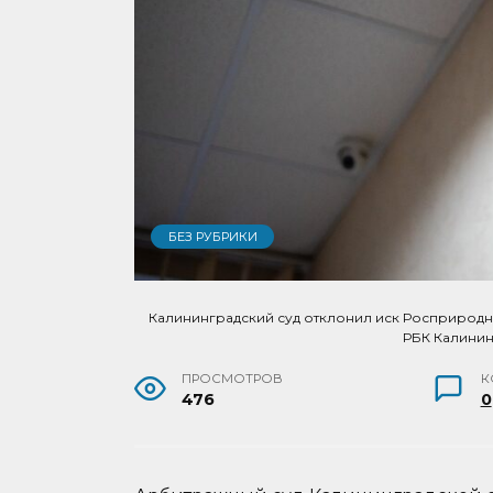
БЕЗ РУБРИКИ
Калининградский суд отклонил иск Росприродна
РБК Калини
ПРОСМОТРОВ
К
476
0