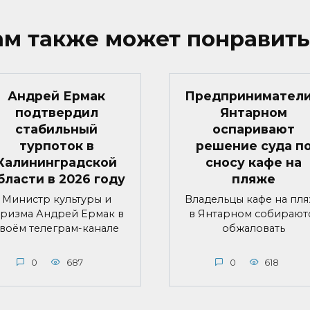
ам также может понравить
Андрей Ермак
Предприниматели
подтвердил
Янтарном
стабильный
оспаривают
турпоток в
решение суда п
Калининградской
сносу кафе на
бласти в 2026 году
пляже
Министр культуры и
Владельцы кафе на пл
уризма Андрей Ермак в
в Янтарном собирают
воём телеграм-канале
обжаловать
0
687
0
618