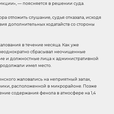
ции», — поясняется в решении суда.
а отложить слушание, судья отказала, исходя
твия дополнительных ходатайств со стороны
алования в течение месяца. Как уже
 неоднократно сбрасывал неочищенные
ие и должностные лица к административной
продолжали имел место.
янского жаловались на неприятный запах,
ики, расположенной в микрорайоне. Позже
ние содержания фенола в атмосфере на 1,4