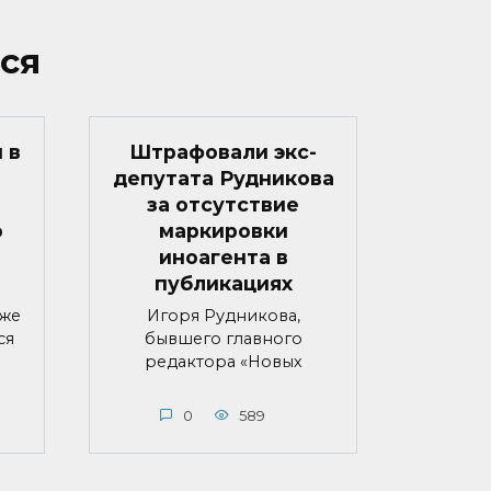
ся
 в
Штрафовали экс-
депутата Рудникова
за отсутствие
о
маркировки
иноагента в
публикациях
яже
Игоря Рудникова,
ся
бывшего главного
редактора «Новых
0
589