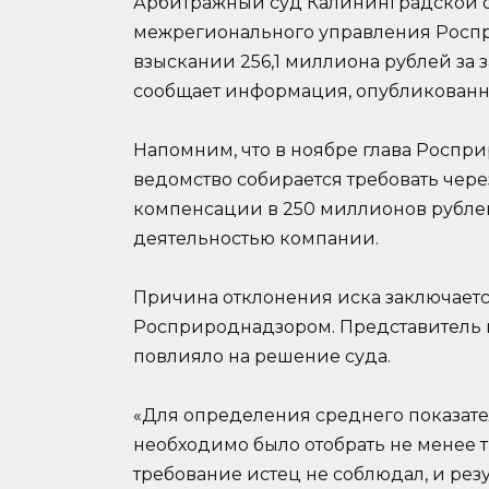
Арбитражный суд Калининградской о
межрегионального управления Роспр
взыскании 256,1 миллиона рублей за 
сообщает информация, опубликованна
Напомним, что в ноябре глава Роспр
ведомство собирается требовать чере
компенсации в 250 миллионов рубле
деятельностью компании.
Причина отклонения иска заключаетс
Росприроднадзором. Представитель ис
повлияло на решение суда.
«Для определения среднего показате
необходимо было отобрать не менее т
требование истец не соблюдал, и ре