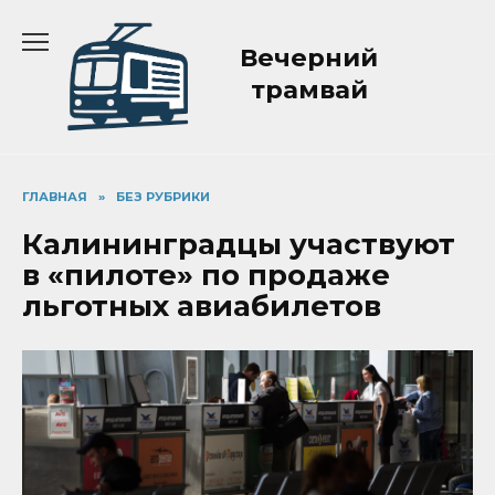
Перейти
к
Вечерний
содержанию
трамвай
ГЛАВНАЯ
»
БЕЗ РУБРИКИ
Калининградцы участвуют
в «пилоте» по продаже
льготных авиабилетов