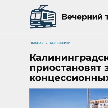
Перейти
к
содержанию
Вечерний 
ГЛАВНАЯ
»
БЕЗ РУБРИКИ
Калининградск
приостановят 
концессионны