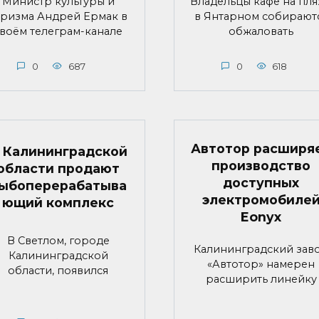
Министр культуры и
Владельцы кафе на пл
уризма Андрей Ермак в
в Янтарном собирают
воём телеграм-канале
обжаловать
0
687
0
618
Автотор расширя
 Калининградской
производство
области продают
доступных
ыбоперерабатыва
электромобиле
ющий комплекс
Eonyx
В Светлом, городе
Калининградский зав
Калининградской
«Автотор» намерен
области, появился
расширить линейку