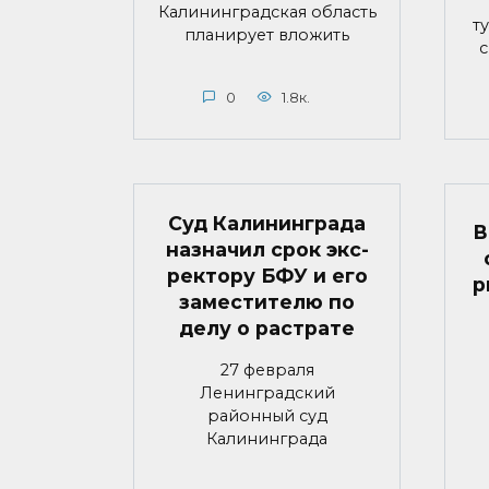
Калининградская область
т
планирует вложить
с
0
1.8к.
Суд Калининграда
В
назначил срок экс-
ректору БФУ и его
р
заместителю по
делу о растрате
27 февраля
Ленинградский
районный суд
Калининграда