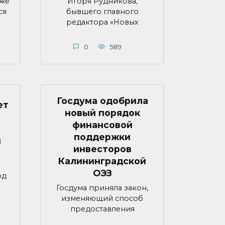
яже
Игоря Рудникова,
ся
бывшего главного
редактора «Новых
0
589
Госдума одобрила
ет
новый порядок
финансовой
поддержки
й
инвесторов
Калининградской
ОЭЗ
од
Госдума приняла закон,
изменяющий способ
предоставления