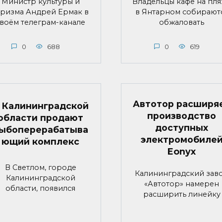
Министр культуры и
Владельцы кафе на пл
уризма Андрей Ермак в
в Янтарном собирают
воём телеграм-канале
обжаловать
0
688
0
619
Автотор расширя
 Калининградской
производство
области продают
доступных
ыбоперерабатыва
электромобиле
ющий комплекс
Eonyx
В Светлом, городе
Калининградский зав
Калининградской
«Автотор» намерен
области, появился
расширить линейку