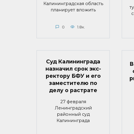
Калининградская область
т
планирует вложить
с
0
1.8к.
Суд Калининграда
В
назначил срок экс-
ректору БФУ и его
р
заместителю по
делу о растрате
27 февраля
Ленинградский
районный суд
Калининграда