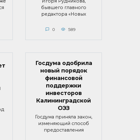
яже
Игоря Рудникова,
ся
бывшего главного
редактора «Новых
0
589
Госдума одобрила
ет
новый порядок
финансовой
поддержки
й
инвесторов
Калининградской
ОЭЗ
од
Госдума приняла закон,
изменяющий способ
предоставления