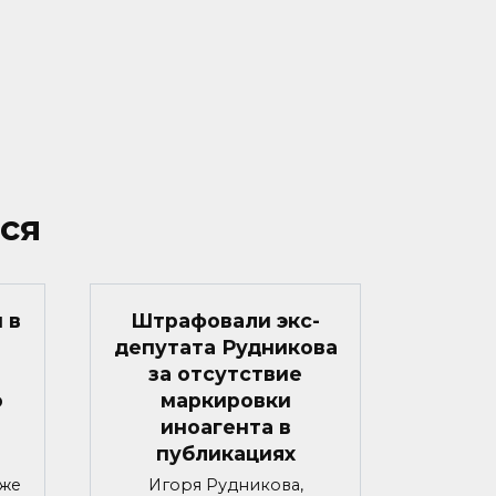
ся
 в
Штрафовали экс-
депутата Рудникова
за отсутствие
о
маркировки
иноагента в
публикациях
яже
Игоря Рудникова,