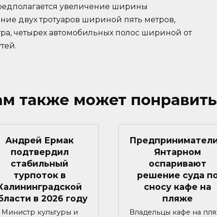
предполагается увеличение ширины
ание двух тротуаров шириной пять метров,
тра, четырех автомобильных полос шириной от
тей.
ам также может понравить
Андрей Ермак
Предприниматели
подтвердил
Янтарном
стабильный
оспаривают
турпоток в
решение суда п
Калининградской
сносу кафе на
бласти в 2026 году
пляже
Министр культуры и
Владельцы кафе на пл