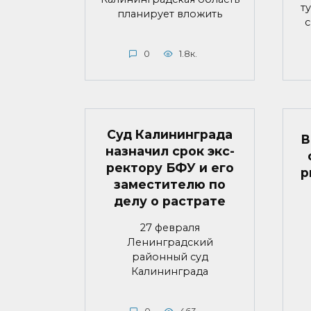
т
планирует вложить
с
0
1.8к.
Суд Калининграда
В
назначил срок экс-
ректору БФУ и его
р
заместителю по
делу о растрате
27 февраля
Ленинградский
районный суд
Калининграда