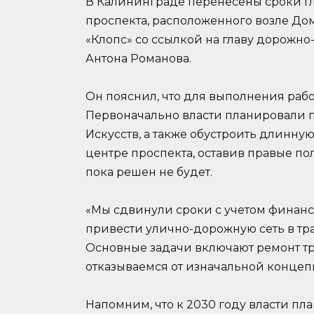
В Калининграде перенесены сроки г
проспекта, расположенного возле Дома
«Клопс» со ссылкой на главу дорожн
Антона Романова.
Он пояснил, что для выполнения раб
Первоначально власти планировали 
Искусств, а также обустроить длинну
центре проспекта, оставив правые по
пока решен не будет.
«Мы сдвинули сроки с учетом финанс
привести улично-дорожную сеть в тр
Основные задачи включают ремонт тр
отказываемся от изначальной концеп
Напомним, что к 2030 году власти п