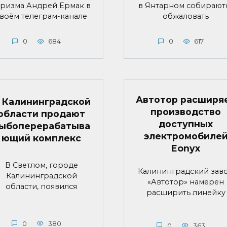
уризма Андрей Ермак в
в Янтарном собирают
воём телеграм-канале
обжаловать
0
684
0
617
Автотор расширя
 Калининградской
производство
области продают
доступных
ыбоперерабатыва
электромобиле
ющий комплекс
Eonyx
В Светлом, городе
Калининградский зав
Калининградской
«Автотор» намерен
области, появился
расширить линейку
0
380
0
363