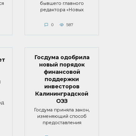
ся
бывшего главного
редактора «Новых
0
587
Госдума одобрила
ет
новый порядок
финансовой
поддержки
й
инвесторов
Калининградской
ОЭЗ
од
Госдума приняла закон,
изменяющий способ
предоставления