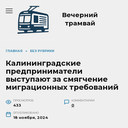
Перейти
к
Вечерний
содержанию
трамвай
ГЛАВНАЯ
»
БЕЗ РУБРИКИ
Калининградские
предприниматели
выступают за смягчение
миграционных требований
ПРОСМОТРОВ
КОММЕНТАРИИ
433
0
ОПУБЛИКОВАНО
18 ноября, 2024